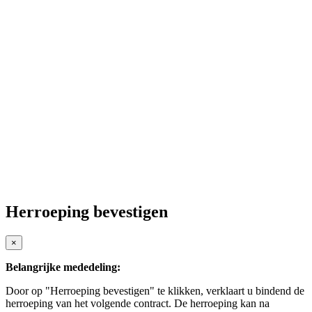
E-mailadres
*
Telefoon
Vraag / opmerking
*
Versturen
Herroeping bevestigen
×
Belangrijke mededeling:
Door op "Herroeping bevestigen" te klikken, verklaart u bindend de
herroeping van het volgende contract. De herroeping kan na